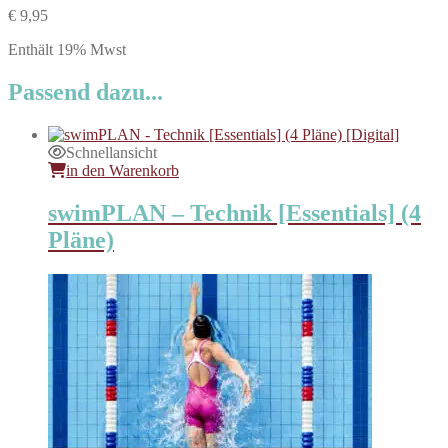
[Essentials]
€
9,95
(5
Pläne)
Enthält 19% Mwst
[Digital]
Menge
Passend dazu...
Schnellansicht
in den Warenkorb
swimPLAN – Technik [Essentials] (4
Pläne)