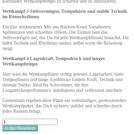
konstantes Wettkampftempo zu schärfen und zu stabilisieren.
Wettkampf 3 Stehvermögen, Tempohärte und stabile Technik
im Rennrhythmus
Ein klar strukturierter Mix aus Rücken-Kraul-Variationen,
Sprintreizen und schnellen 100ern. Die Einheit baut das
Stehvermögen auf, das Du für jede Wettkampfdistanz brauchst. Du
hältst Technik und Rhythmus sauber, selbst wenn die Belastung
steigt.
Wettkampf 4 Lagenkraft, Tempodruck und langes
Wettkampftempo
Hier wird die Wettkampfhärte richtig getestet. Lagenarbeit, harte
Tempophasen und lange Armblöcke fordern Kraft, Technik und
mentale Stärke. Ideal für Schwimmer, die ihre
Langstreckenperformance stabilisieren und verbessern möchten.
Gemeinsam ergeben diese Pläne ein vollständiges, professionelles
Wettkampfpaket, das Dich sicherer, stabiler und schneller durch
jedes Rennen bringt.
swimPLAN
-
In den Warenkorb
Wettkampf